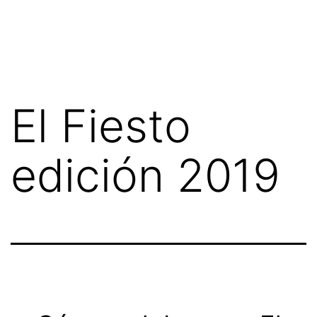
Saltar
El
al
Fiesto
contenido
El Fiesto
edición 2019